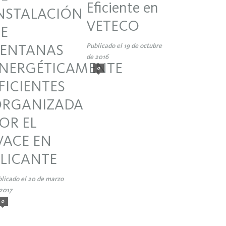
Eficiente en
NSTALACIÓN
VETECO
E
ENTANAS
Publicado el 19 de octubre
de 2016
NERGÉTICAMENTE
0
FICIENTES
RGANIZADA
OR EL
VACE EN
LICANTE
licado el 20 de marzo
2017
0