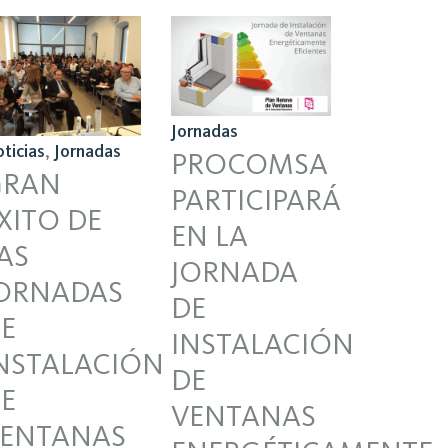
Jornadas
ticias
,
Jornadas
PROCOMSA
GRAN
PARTICIPARÁ
XITO DE
EN LA
AS
JORNADA
ORNADAS
DE
E
INSTALACIÓN
NSTALACIÓN
DE
E
VENTANAS
ENTANAS