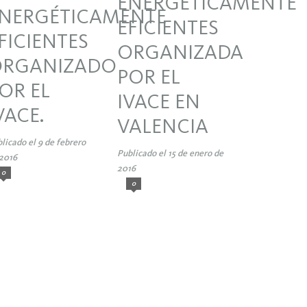
ENERGÉTICAMENTE
NERGÉTICAMENTE
EFICIENTES
FICIENTES
ORGANIZADA
RGANIZADO
POR EL
OR EL
IVACE EN
VACE.
VALENCIA
licado el 9 de febrero
Publicado el 15 de enero de
2016
2016
0
0