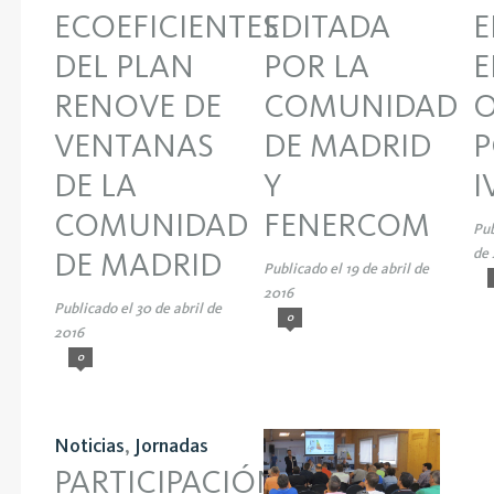
EDITADA
ECOEFICIENTES
E
POR LA
DEL PLAN
E
COMUNIDAD
RENOVE DE
O
DE MADRID
VENTANAS
P
Y
DE LA
I
FENERCOM
COMUNIDAD
Pub
de 
DE MADRID
Publicado el 19 de abril de
2016
Publicado el 30 de abril de
0
2016
0
Noticias
,
Jornadas
PARTICIPACIÓN