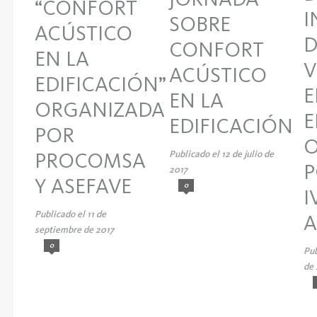
“CONFORT
I
SOBRE
ACÚSTICO
D
CONFORT
EN LA
V
ACÚSTICO
EDIFICACIÓN”
E
EN LA
ORGANIZADA
E
EDIFICACIÓN
POR
O
Publicado el 12 de julio de
PROCOMSA
P
2017
Y ASEFAVE
0
I
Publicado el 11 de
A
septiembre de 2017
0
Pub
de 