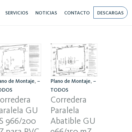
SERVICIOS
NOTICIAS
CONTACTO
DESCARGAS
Plano de Montaje
,
–
ano de Montaje
,
–
TODOS
ODOS
Corredera
orredera
Paralela
aralela GU
Abatible GU
S 966/200
966/150 mZ
Z para PVC