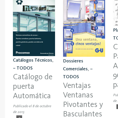
Pl
T
C
P
Catálogos Técnicos
,
Dossieres
A
– TODOS
Comerciales
,
–
9
Catálogo de
TODOS
p
Ventajas
puerta
Ventanas
Automática
Pub
de 
Pivotantes y
Publicado el 8 de octubre
Basculantes
de 2015
0