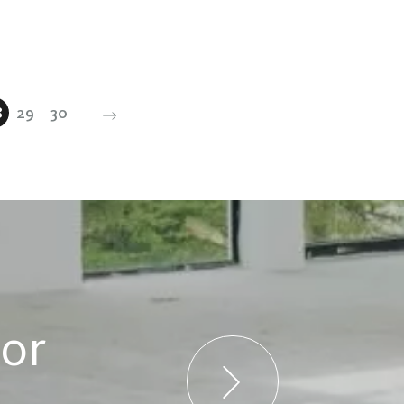
8
29
30
jor