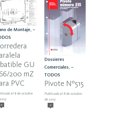
ano de Montaje
,
–
ODOS
orredera
aralela
Dossieres
batible GU
Comerciales
,
–
66/200 mZ
TODOS
ara PVC
Pivote Nº515
licado el 8 de octubre
Publicado el 8 de octubre
2015
de 2015
0
0